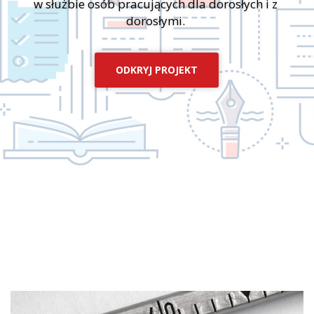
w służbie osób pracujących dla dorosłych i z
dorosłymi.
ODKRYJ PROJEKT