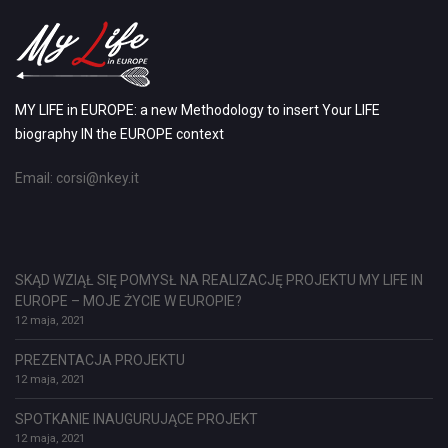
MY LIFE in EUROPE: a new Methodology to insert Your LIFE
biography IN the EUROPE context
Email:
corsi@nkey.it
SKĄD WZIĄŁ SIĘ POMYSŁ NA REALIZACJĘ PROJEKTU MY LIFE IN
EUROPE – MOJE ŻYCIE W EUROPIE?
12 maja, 2021
PREZENTACJA PROJEKTU
12 maja, 2021
SPOTKANIE INAUGURUJĄCE PROJEKT
12 maja, 2021