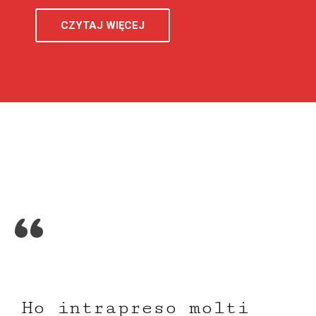
CZYTAJ WIĘCEJ
“
H
o
i
n
t
r
a
p
r
e
s
o
m
o
l
t
i