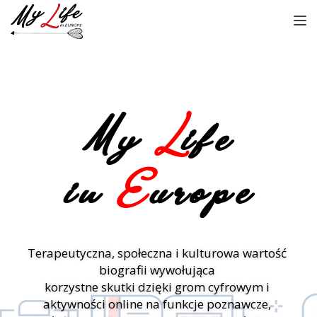
TOGGL
My
L
ife
in
E
urope
Terapeutyczna, społeczna i kulturowa wartość
biografii wywołująca
korzystne skutki dzięki grom cyfrowym i
aktywności online na funkcje poznawcze,