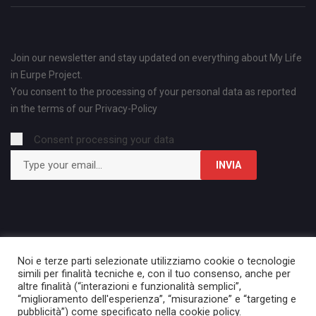
Join our newsletter and stay updated on everything about My Life
in Eurpe Project.
You consent to the processing of your personal data as reported
in the terms of our
Privacy-Policy
Consent processing your data
Noi e terze parti selezionate utilizziamo cookie o tecnologie
simili per finalità tecniche e, con il tuo consenso, anche per
altre finalità (“interazioni e funzionalità semplici”,
“miglioramento dell'esperienza”, “misurazione” e “targeting e
pubblicità”) come specificato nella cookie policy.