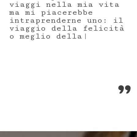
v
i
a
g
g
i
n
e
l
l
a
m
i
a
v
i
t
a
m
a
m
i
p
i
a
c
e
r
e
b
b
e
i
n
t
r
a
p
r
e
n
d
e
r
n
e
u
n
o
:
i
l
v
i
a
g
g
i
o
d
e
l
l
a
f
e
l
i
c
i
t
à
o
m
e
g
l
i
o
d
e
l
l
a
p
a
c
e
i
n
t
e
r
i
o
r
e
.
|
”